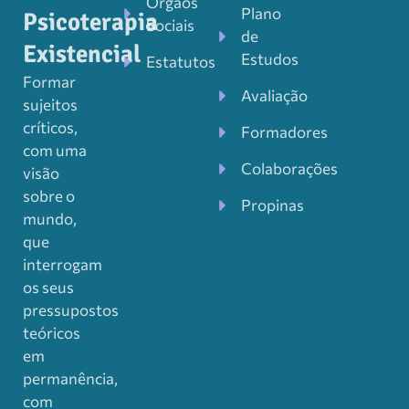
Órgãos
Plano
Psicoterapia
Sociais
de
Existencial
Estudos
Estatutos
Formar
Avaliação
sujeitos
críticos,
Formadores
com uma
Colaborações
visão
sobre o
Propinas
mundo,
que
interrogam
os seus
pressupostos
teóricos
em
permanência,
com