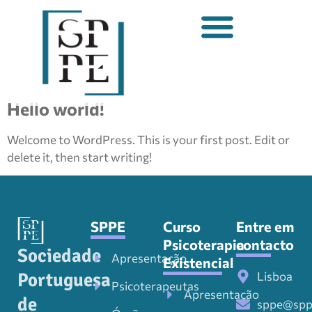
Hello world!
Welcome to WordPress. This is your first post. Edit or
delete it, then start writing!
SPPE
Curso
Entre em
Psicoterapia
contacto
Sociedade
Apresentação
Existencial
Lisboa
Portuguesa
Psicoterapeutas
Apresentação
de
sppe@spp